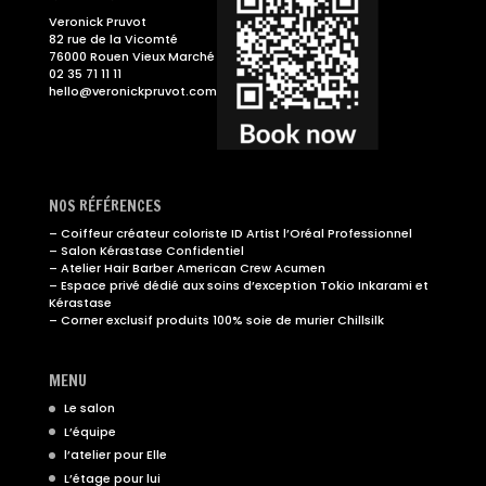
Veronick Pruvot
82 rue de la Vicomté
76000 Rouen Vieux Marché
02 35 71 11 11
hello@veronickpruvot.com
NOS RÉFÉRENCES
– Coiffeur créateur coloriste ID Artist l’Oréal Professionnel
– Salon Kérastase Confidentiel
– Atelier Hair Barber American Crew Acumen
– Espace privé dédié aux soins d’exception Tokio Inkarami et
Kérastase
– Corner exclusif produits 100% soie de murier Chillsilk
MENU
Le salon
L’équipe
l’atelier pour Elle
L’étage pour lui