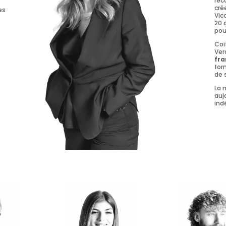
rec
cré
es
Vic
20 
pou
Coi
Ver
fra
for
de 
La 
auj
ind