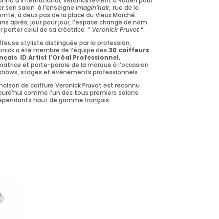
onnu à international, Veronick revient à Rouen pour
er son salon à l’enseigne
Imagin’hair,
rue de la
omté, à deux pas de la place du Vieux Marché.
ans après, jour pour jour, l’espace change de nom
r porter celui de sa créatrice “
Veronick Pruvot
“.
ffeuse styliste distinguée par la profession,
onick a été membre de l’équipe des
30 coiffeurs
nçais ID Artist l’Oréal Professionnel
,
matrice et porte-parole de la marque à l’occasion
shows, stages et événements professionnels .
maison de coiffure Veronick Pruvot est reconnu
ourd’hui comme l’un des tous premiers salons
épendants haut de gamme français.