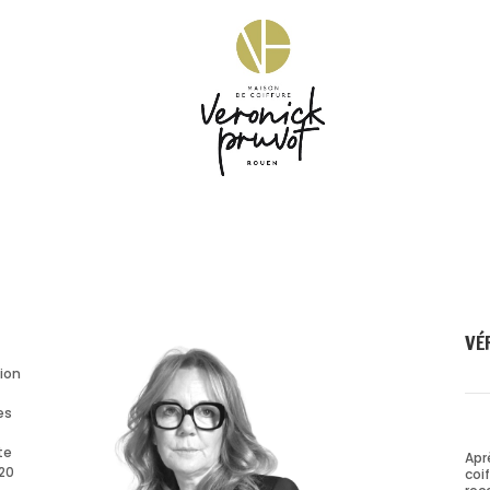
VÉ
tion
es
te
Apr
 20
coi