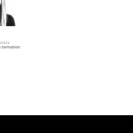
oriste
n formation