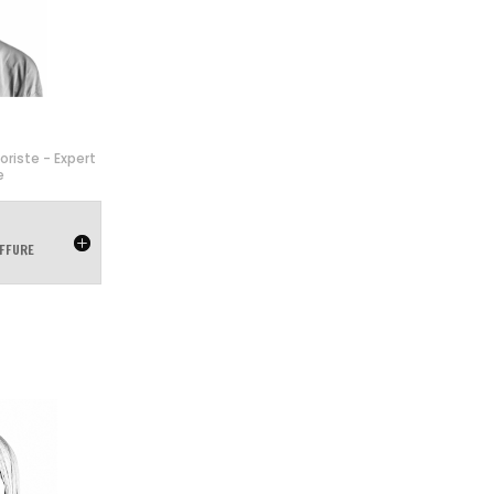
loriste - Expert
e
FFURE