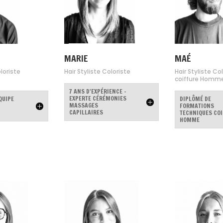
MARIE
MAÉ
oloriste
Hair Styliste Coloriste
Hair Styliste Co
coiffure Homm
7 ANS D'EXPÉRIENCE -
EXPERTE CÉRÉMONIES
QUIPE
DIPLÔMÉ DE
MASSAGES
FORMATIONS
CAPILLAIRES
TECHNIQUES COI
HOMME