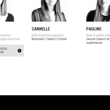
CANNELLE
PAULINE
loriste -
Hair styliste coloriste
Hair styliste col
 coupe homme
Bachelor Talent L’Oreal
Jeune talent e
supérieure
STES -
ERT