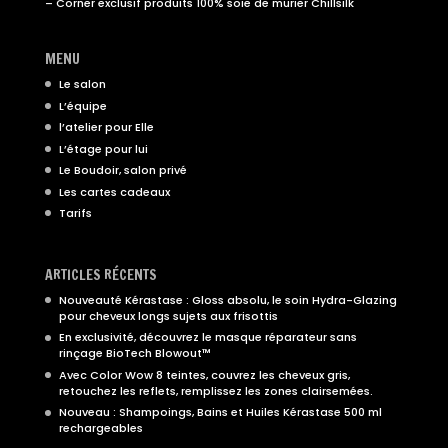
– Corner exclusif produits 100% soie de murier Chillsilk
MENU
Le salon
L’équipe
l’atelier pour Elle
L’étage pour lui
Le Boudoir, salon privé
Les cartes cadeaux
Tarifs
ARTICLES RÉCENTS
Nouveauté Kérastase : Gloss absolu, le soin Hydra-Glazing
pour cheveux longs sujets aux frisottis
En exclusivité, découvrez le masque réparateur sans
rinçage BioTech Blowout™
Avec Color Wow 8 teintes, couvrez les cheveux gris,
retouchez les reflets, remplissez les zones clairsemées.
Nouveau : Shampoings, Bains et Huiles Kérastase 500 ml
rechargeables