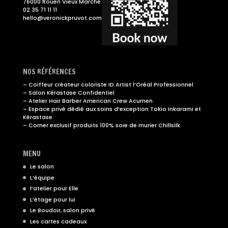
76000 Rouen Vieux Marché
02 35 71 11 11
hello@veronickpruvot.com
NOS RÉFÉRENCES
– Coiffeur créateur coloriste ID Artist l’Oréal Professionnel
– Salon Kérastase Confidentiel
– Atelier Hair Barber American Crew Acumen
– Espace privé dédié aux soins d’exception Tokio Inkarami et
Kérastase
– Corner exclusif produits 100% soie de murier Chillsilk
MENU
Le salon
L’équipe
l’atelier pour Elle
L’étage pour lui
Le Boudoir, salon privé
Les cartes cadeaux