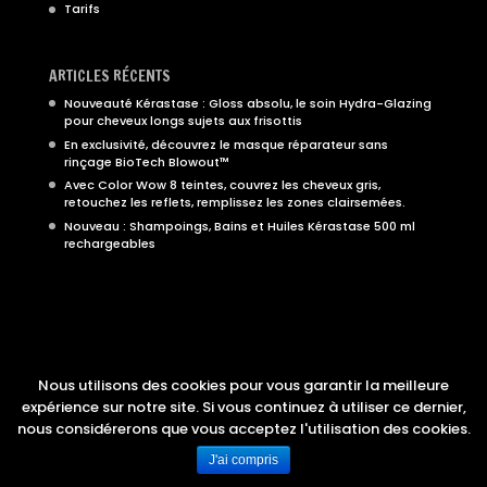
Tarifs
ARTICLES RÉCENTS
Nouveauté Kérastase : Gloss absolu, le soin Hydra-Glazing
pour cheveux longs sujets aux frisottis
En exclusivité, découvrez le masque réparateur sans
rinçage BioTech Blowout™
Avec Color Wow 8 teintes, couvrez les cheveux gris,
retouchez les reflets, remplissez les zones clairsemées.
Nouveau : Shampoings, Bains et Huiles Kérastase 500 ml
rechargeables
Nous situer
Nous contacter
Nous utilisons des cookies pour vous garantir la meilleure
expérience sur notre site. Si vous continuez à utiliser ce dernier,
nous considérerons que vous acceptez l'utilisation des cookies.
Veronick Pruvot
© 2026. Tous droits réservés | conception :
Helson
J'ai compris
& Associés