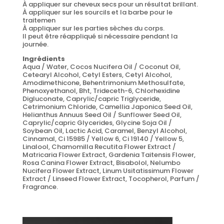
À appliquer sur cheveux secs pour un résultat brillant.
À appliquer sur les sourcils et la barbe pour le
traitemen
À appliquer sur les parties sèches du corps.
Il peut être réappliqué si nécessaire pendant la
journée.
Ingrédients
Aqua / Water, Cocos Nucifera Oil / Coconut Oil,
Cetearyl Alcohol, Cetyl Esters, Cetyl Alcohol,
Amodimethicone, Behentrimonium Methosulfate,
Phenoxyethanol, Bht, Trideceth-6, Chlorhexidine
Digluconate, Caprylic/capric Triglyceride,
Cetrimonium Chloride, Camellia Japonica Seed Oil,
Helianthus Annuus Seed Oil / Sunflower Seed Oil,
Caprylic/capric Glycerides, Glycine Soja Oil /
Soybean Oil, Lactic Acid, Caramel, Benzyl Alcohol,
Cinnamal, Ci 15985 / Yellow 6, Ci 19140 / Yellow 5,
Linalool, Chamomilla Recutita Flower Extract /
Matricaria Flower Extract, Gardenia Taitensis Flower,
Rosa Canina Flower Extract, Bisabolol, Nelumbo
Nucifera Flower Extract, Linum Usitatissimum Flower
Extract / Linseed Flower Extract, Tocopherol, Parfum /
Fragrance.